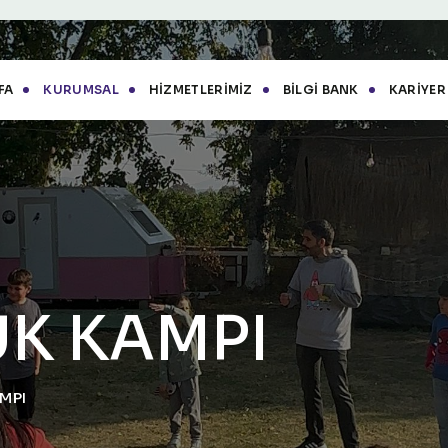
FA
KURUMSAL
HIZMETLERIMIZ
BILGI BANK
KARIYER
K KAMPI
MPI