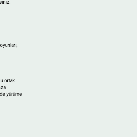
ınız.
oyunları,
ğu ortak
aza
inde yürüme
.