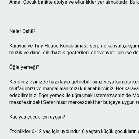
Anne- Çocuk birlikte atölye ve etkinlikler yer almaktadır. Bu
Neler Dahil?
Karavan ve Tiny House Konaklaması, serpme kahvaltı,akşam ye
müzik ve dans, sihirbazlık gösterileri, ebevenyler için ise d
Öğle yemeği?
Kendiniz evinizde hazırlayıp getirebilirsiniz veya kampta ke
mutfağımızı ve mangal alanımızı kullanabilirsiniz. Her karav
edebilirsiniz. Eğer yemek ile uğraşmak istemezseniz de Mon
mesafesindeki Seferihisar merkezdeki her bütçeye uygun rest
Kaç yaş çocuk için uygun?
Etkinlikler 6-12 yaş için uydundur. 6 yaştan küçük çocukları