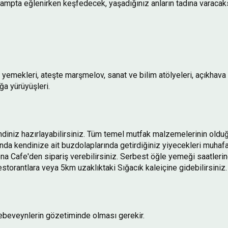
 kampta eğlenirken keşfedecek, yaşadığınız anların tadına varacaks
mekleri, ateşte marşmelov, sanat ve bilim atölyeleri, açıkhava 
oğa yürüyüşleri.
ndiniz hazırlayabilirsiniz. Tüm temel mutfak malzemelerinin oldu
anda kendinize ait buzdolaplarında getirdiğiniz yiyecekleri muhaf
a Cafe'den sipariş verebilirsiniz. Serbest öğle yemeği saatler
orantlara veya 5km uzaklıktaki Sığacık kaleiçine gidebilirsiniz
n ebeveynlerin gözetiminde olması gerekir.