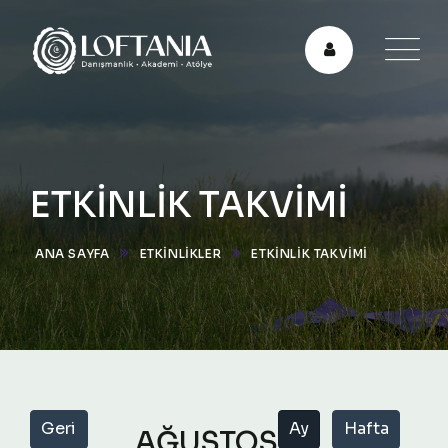
ETKİNLİK TAKVİMİ
ANA SAYFA
ETKINLIKLER
ETKINLIK TAKVIMI
Geri
Ay
Hafta
AĞUSTOS