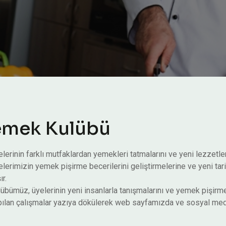
e
m
e
k
K
u
l
ü
b
ü
lerinin farklı mutfaklardan yemekleri tatmalarını ve yeni lezzetle
lerimizin yemek pişirme becerilerini geliştirmelerine ve yeni tar
ır.
übümüz, üyelerinin yeni insanlarla tanışmalarını ve yemek pişirme 
pılan çalışmalar yazıya dökülerek web sayfamızda ve sosyal med