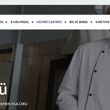
FA
KURUMSAL
HIZMETLERIMIZ
BILGI BANK
KARIYER
ü
YEMEK KULÜBÜ