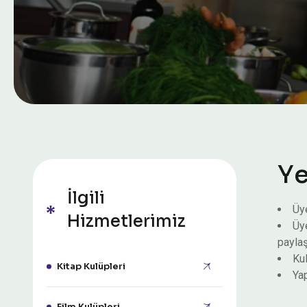
Y
İlgili
Üye
Hizmetlerimiz
Üye
paylaş
Kul
Kitap Kulüpleri
Ya
Film Kulüpleri