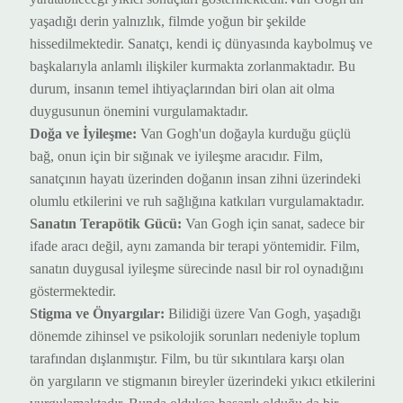
yaşadığı derin yalnızlık, filmde yoğun bir şekilde
hissedil
mektedir
. Sanatçı, kendi iç dünyasında kaybolmuş ve
başkalarıyla anlamlı ilişkiler kurmakta zorlan
maktadır
. Bu
durum, insanın temel ihtiyaçlarından biri olan ait olma
duygusunun önemini vurgul
amaktadır
.
Doğa ve İyileşme:
Van Gogh'un doğayla kurduğu güçlü
bağ, onun için bir sığınak ve iyileşme aracıdır. Film,
sanatçının hayatı üzerinden
doğanın insan zihni üzerindeki
olumlu etkilerini ve ruh sağlığına katkıları vurgula
maktadır
.
Sanatın Terapötik Gücü:
Van Gogh için sanat, sadece bir
ifade aracı değil, aynı zamanda bir terapi yöntemidir. Film,
sanatın duygusal iyileşme sürecinde nasıl bir rol oynadığını
göster
mektedir
.
Stigma ve Önyargılar:
Bilidiği üzere
Van Gogh, yaşadığı
dönemde zihinsel
ve psikolojik sorunları
nedeniyle toplum
tarafından dışlanmıştır. Film,
bu tür sıkıntılara
karşı olan
ön
yargıların ve stigmanın bireyler üzerindeki yıkıcı etkilerini