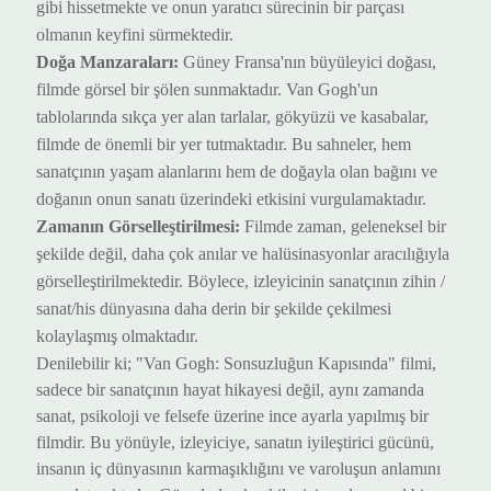
gibi
hisse
tmekte
ve onun yaratıcı sürecinin bir parçası
ol
manın keyfini sürmektedir
.
Doğa Manzaraları:
Güney Fransa'nın büyüleyici doğası,
filmde görsel bir şölen sun
maktadır.
Van Gogh'un
tablolarında sıkça yer alan tarlalar, gökyüzü ve kasabalar,
filmde de önemli bir yer tut
maktadır.
Bu
sahneler
,
hem
sanatçının
yaşam alanlarını hem de
doğayla olan bağını ve
doğanın onun sanatı üzerindeki etkisini vurgul
amaktadır
.
Zamanın Görselleştirilmesi:
Filmde zaman, geleneksel bir
şekilde değil, daha çok anılar ve halüsinasyonlar aracılığıyla
görselleştiril
mektedir
. B
öylece
, izleyici
nin
sanatçının zihin
/
sanat/his
dünyasına daha derin bir şekilde çeki
lmesi
kolaylaşmış olmaktadır
.
Denilebilir ki;
"Van Gogh: Sonsuzluğun Kapısında" filmi,
sadece bir sanatçının hayat hikayesi değil, aynı zamanda
sanat, psikoloji ve felsefe üzerine
ince ayarla yapılmış bir
filmdir
.
Bu yönüyle
, izleyiciye, sanatın iyileştirici gücünü,
insanın iç dünyasının karmaşıklığını ve varoluşun anlamını