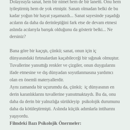
Dolayısıyla
sanat, hem bir nimet hem de bir lanetti. Onu hem
iyileştir
miş
hem de yok et
miştir
. Sanatı olmadan belki de bu
kadar yoğun bir hayat yaşamazdı
...
S
anat sayesinde yaşadığı
acılar
ın
da daha da derinleş
tiğini fark etse de devam etmesi
aslında acılarıyla barışık olduğunu da gösterir belki
.
.. Ne
dersiniz?
Bana göre bir k
açış
tı, çünkü;
s
anat, onun için iç
dünyasındaki fırtınalardan kaçabileceği bir sığınak ol
muştur
.
Tuvallerine yansıttığı renkler ve çizgiler, onun duygularını
ifade etmesine ve dış dünyadan soyutlanmasına yardımcı
ol
an en önemli materyallerdir
.
Aynı zamanda bir u
çurum
du da, çünkü;
iç dünyasının en
derin karanlıklarını tuvallerine yansıt
maktaydı
. Bu da, onu
daha da derin bir yalnızlığa sürükle
yip
psikolojik durumunu
daha da kötüleştir
mişti
.
Aslında küçük adımlarla intiharını
yaşıyordu.
F
ilmdeki
B
azı
P
sikolojik
Ö
nermeler: