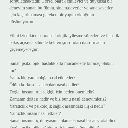
sorgulat
maktadır
. Görsel olarak etkileyici ve duygusal bir
deneyim sunan bu film
in
, sinemaseverler ve sanatseverler
için kaçırılmaması gereken bir yapım
olduğunu
düşünüyorum.
Filmi izledikten sonra psikolojik iyileşme süreçleri ve felsefik
bakış açısıyla zihinde beliren şu soruları da sormadan
geçemeyeceğim:
Sanat,
psikolojik
hastalıklarla mücadelede bir araç olabilir
mi?
Yalnızlık, yaratıcılığa nasıl etki eder?
Ölüm korkusu, sanatçıları nasıl etkiler?
Doğa, insanın ruh sağlığı için neden önemlidir?
Zamanın doğası nedir ve biz bunu nasıl deneyimleriz
?
Yaratıcılık ve
psikolojik
sağlık arasındaki ilişki nedir?
Yalnızlık insanı nasıl etkiler?
Sanat, insanın iç dünyasını anlamada nasıl bir araç olabilir?
Doğa,
psikolojik
sağlığımız için neden önemlidir?