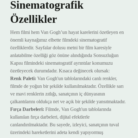
Sinematografik
Özellikler
Hem filmi hem Van Gogh’un hayat karelerini özetleyen en
önemli kaynağımız elbette filmdeki sinematogratif
özelliklerdir. Sayfalar dolusu metni bir film karesiyle
anlatabilme özelliği göz önüne alındığında Sonsuzluğun
Kapısı filmindeki sinematogratif ayrıntılar konumuzu
özetleyecek durumdadır. Kısaca değinecek olursak:
Renk Paleti:
Van Gogh'un tablolarındaki canlı renkler,
filmde de yoğun bir şekilde kullanıl
maktadır.
Özellikle sarı
ve mavi renklerin zıtlığı, sanatçının iç dünyasının
çalkantılarını
oldukça net ve açık bir şekilde
yansıt
maktadır
.
Fırça Darbeleri:
Filmde, Van Gogh'un tablolarında
kullanılan fırça darbeleri, dijital efektlerle
canlandırıl
maktadır
. Bu sayede, izleyici, sanatçının tuval
üzerindeki hareketlerini adeta
kendi yapıyormuş