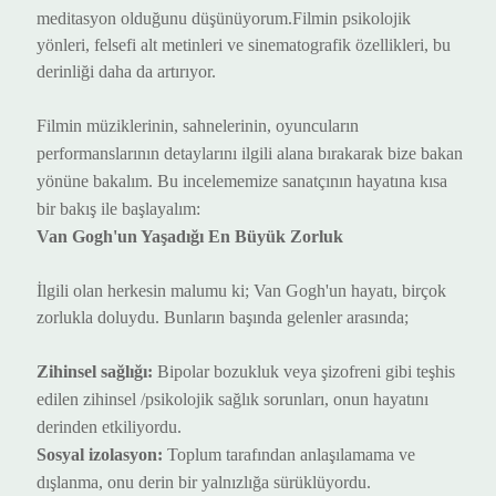
meditasyon
olduğunu düşünüyorum
.Filmin psikolojik
yönleri, felsefi alt metinleri ve sinematografik özellikleri, bu
derinliği daha da artırıyor.
Filmin müziklerinin, sahnelerinin, oyuncuların
performanslarının detaylarını ilgili alana bırakarak bize bakan
yönüne bakalım. Bu incelememize sanatçının hayatına kısa
bir bakış ile başlayalım:
Van Gogh'un Yaşadığı En Büyük Zorluk
İlgili olan herkesin malumu ki;
Van Gogh'un hayatı, birçok
zorlukla doluydu. Bunların başında gelenler arasında;
Zihinsel sağlığı:
Bipolar bozukluk veya şizofreni gibi teşhis
edilen zihinsel
/psikolojik
sağlık sorunları, onun hayatını
derinden etkil
iyordu.
Sosyal izolasyon:
Toplum tarafından anlaşılamama ve
dışlanma, onu derin bir yalnızlığa sürükl
üyordu.