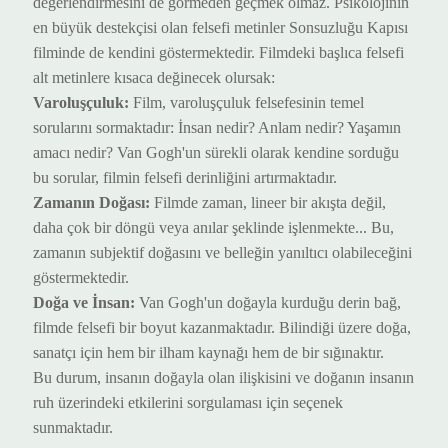
değerlendirmesini de görmeden geçmek olmaz. Psikolojinin
en büyük destekçisi olan felsefi metinler Sonsuzluğu Kapısı
filminde de kendini göstermektedir. Filmdeki başlıca felsefi
alt metinlere kısaca değinecek olursak:
Varoluşçuluk:
Film, varoluşçuluk felsefesinin temel
sorularını sor
maktadır
: İnsan nedir? Anlam nedir? Yaşamın
amacı nedir? Van Gogh'un sürekli olarak kendine sorduğu
bu sorular, filmin felsefi derinliğini artır
maktadır
.
Zamanın Doğası:
Filmde zaman, lineer bir akışta değil,
daha çok bir döngü veya anılar şeklinde işlen
mekte..
. Bu,
zamanın subjektif doğasını ve belleğin yanıltıcı olabileceğini
göster
mektedir
.
Doğa ve İnsan:
Van Gogh'un doğayla kurduğu derin bağ,
filmde felsefi bir boyut kazan
maktadır
.
Bilindiği üzere d
oğa,
sanatçı için hem bir ilham kaynağı hem de bir sığınak
tır
.
Bu
durum
, insanın doğayla olan ilişkisini ve doğanın insanın
ruh üzerindeki etkilerini sorgu
laması için seçenek
sunmaktadı
r.