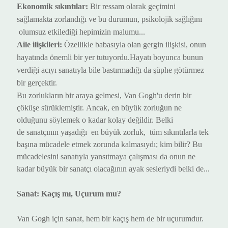
Ekonomik sıkıntılar:
Bir ressam olarak geçimini
sağlamakta zorlandı
ğı
ve bu durum
un
, psikoloji
k sağlığını
olumsuz etkiledi
ği hepimizin malumu..
.
Aile ilişkileri:
Özellikle babasıyla olan gergin ilişkisi, onun
hayatında önemli bir yer tut
uyordu
.
Hayatı boyunca bunun
verdiği acıyı sanatıyla bile bastırmadığı da şüphe götürmez
bir gerçektir.
Bu zorlukların bir araya gelmesi, Van Gogh'u derin bir
çöküşe sürükle
miştir.
Ancak, en büyük zorluğun ne
olduğunu söylemek o
kadar kolay değildir
. Belki
de
sanatçının yaşadığı
en büyük zorlu
k
, tüm
sıkıntılarla
tek
başına mücadele etmek zorunda kalmasıydı
; kim bilir? Bu
mücadelesini sanatıyla yansıtmaya çalışması da onun ne
kadar büyük bir sanatçı olacağının ayak sesleriydi belki de...
Sanat: Kaçış mı, Uçurum mu?
Van Gogh için sanat, hem bir kaçış hem de bir uçurumdu
r.