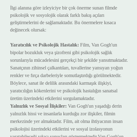
İlgi alanına göre izleyiciye bir çok önerme sunan filmde
psikolojik ve sosyolojik olarak farklı bakış açıları
geliştirmelerini de sağlamaktadır. Bu önermelere kısaca
değinecek olursak:
Yaratıcılık ve
Psikolojik
Hastalık:
Film, Van Gogh'un
bipolar bozukluk veya şizofreni gibi
psikolojik
sağlık
sorunlarıyla mücadelesini gerçekçi bir şekilde yansıt
maktadır
.
Sanatçının zihinsel çalkantıları, tuvallerine yansıyan yoğun
renkler ve fırça darbeleriyle somutlaş
tırdığı görülmektedir
.
B
öylece
, sanat ile delilik arasındaki karmaşık ilişkiyi,
yaratıcılığın kökenlerini ve
psikolojik
hastalığın sanatsal
üretim üzerindeki etkilerini sorgul
amaktadır
.
Yalnızlık ve Sosyal İlişkiler:
Van Gogh'un yaşadığı derin
yalnızlık hissi ve insanlarla kurduğu zor ilişkiler, filmin
merkezinde yer al
maktadır.
Film, ait olma ihtiyacının insan
psikolojisi üzerindeki etkilerini ve sosyal izolasyonun
yaratabileceği yıkıcı sonuçları göster
mektedir.
Van Gogh'un