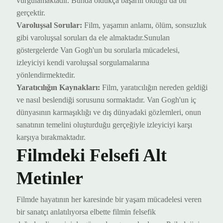
vurgula
maktadır
.
Bunda oldukça başarılı olduğu da bir
gerçektir.
Varoluşsal Sorular:
Film, yaşamın anlamı, ölüm, sonsuzluk
gibi varoluşsal soruları da ele al
maktadır
.
Sunulan
göstergelerde
Van Gogh'un bu sorularla mücadelesi,
izleyiciyi kendi varoluşsal sorgulamalarına
yönlendir
mektedir
.
Yaratıcılığın Kaynakları:
Film, yaratıcılığın nereden geldiği
ve nasıl beslendiği sorusunu sor
maktadır
. Van Gogh'un iç
dünyasının karmaşıklığı ve dış dünyadaki gözlemleri, onun
sanatının temelini oluştur
duğu gerçeğiyle izleyiciyi karşı
karşıya bırakmaktadır
.
Filmdeki
Felsefi Alt
Metinler
Filmde hayatının her karesinde bir yaşam mücadelesi veren
bir sanatçı anlatılıyorsa elbette filmin felsefik