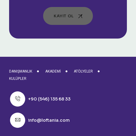
KAYIT OL
DANIŞMANLIK
AKADEMI
ATÖLYELER
KULÜPLER
+90 (546) 135 68 33
info@loftania.com