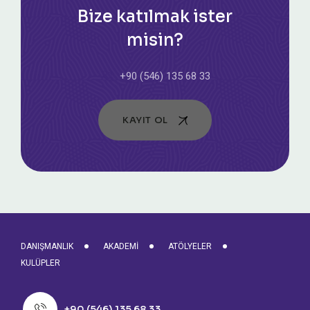
Bize katılmak ister
misin?
+90 (546) 135 68 33
KAYIT OL
DANIŞMANLIK
AKADEMI
ATÖLYELER
KULÜPLER
+90 (546) 135 68 33