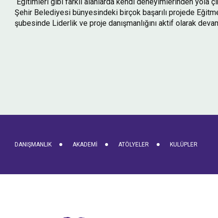
Egitimleri gibi farklı alanlarda kendi deneyimlerinden yola çık
Şehir Belediyesi bünyesindeki birçok başarılı projede Eğit
şubesinde Liderlik ve proje danışmanlığını aktif olarak devam
DANIŞMANLIK
AKADEMI
ATÖLYELER
KULÜPLER