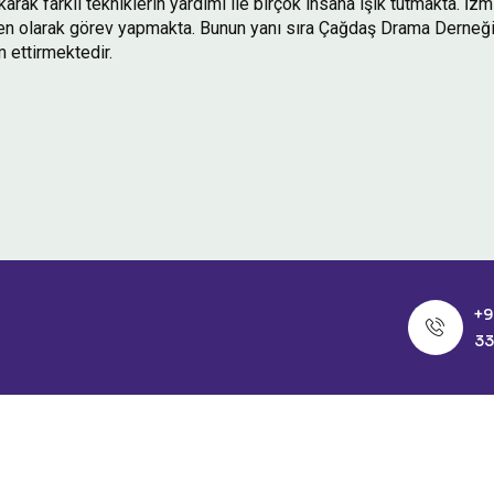
arak farklı tekniklerin yardımı ile birçok insana ışık tutmakta. İz
men olarak görev yapmakta. Bunun yanı sıra Çağdaş Drama Derneği
 ettirmektedir.
+9
33