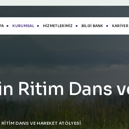
FA
KURUMSAL
HIZMETLERIMIZ
BILGI BANK
KARIYER
çin Ritim Dans 
N RITIM DANS VE HAREKET ATÖLYESI