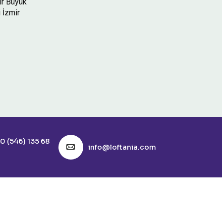
mir Büyük
 İzmir
0 (546) 135 68
info@loftania.com