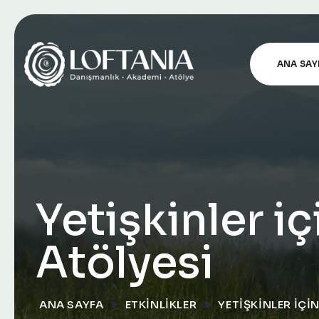
ANA SAY
Yetişkinler i
Atölyesi
ANA SAYFA
ETKINLIKLER
YETIŞKINLER IÇI