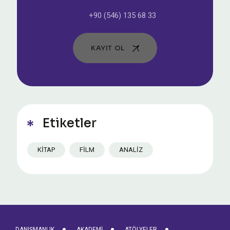
+90 (546) 135 68 33
KAYIT OL
Etiketler
KITAP
FILM
ANALIZ
DANIŞMANLIK
AKADEMI
ATÖLYELER