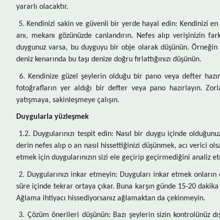
yararlı olacaktır.
5. Kendinizi sakin ve güvenli bir yerde hayal edin: Kendinizi en
anı, mekanı gözünüzde canlandırın. Nefes alıp verişinizin fa
duygunuz varsa, bu duyguyu bir obje olarak düşünün. Örneğin str
deniz kenarında bu taşı denize doğru fırlattığınızı düşünün.
6. Kendinize güzel şeylerin olduğu bir pano veya defter hazırla
fotoğrafların yer aldığı bir defter veya pano hazırlayın. Zor
yatışmaya, sakinleşmeye çalışın.
Duygularla yüzleşmek
1.2. Duygularınızı tespit edin: Nasıl bir duygu içinde olduğunu
derin nefes alıp o an nasıl hissettiğinizi düşünmek, acı verici 
etmek için duygularınızın sizi ele geçirip geçirmediğini analiz e
2. Duygularınızı inkar etmeyin: Duyguları inkar etmek onların o
süre içinde tekrar ortaya çıkar. Buna karşın günde 15-20 dakik
Ağlama ihtiyacı hissediyorsanız ağlamaktan da çekinmeyin.
3. Çözüm önerileri düşünün: Bazı şeylerin sizin kontrolünüz 