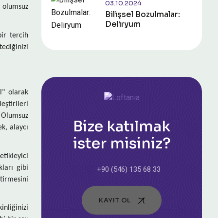
03.10.2024
a olumsuz
Bilişsel Bozulmalar:
Deliryum
ir tercih
ediğinizi
" olarak
eştirileri
. Olumsuz
Bize katılmak
k, alaycı
ister misiniz?
tikleyici
ları gibi
+90 (546) 135 68 33
tirmesini
KAYIT OL
inliğinizi