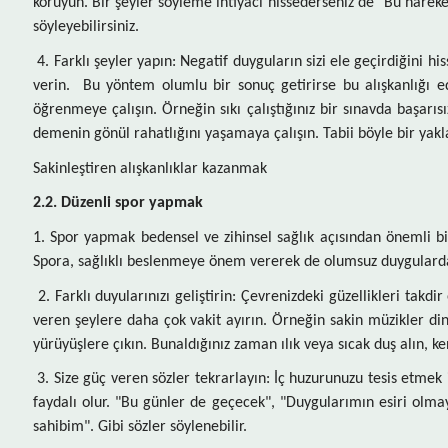
koruyun. Bir şeyler söyleme ihtiyacı hissederseniz de "Bu hareket
söyleyebilirsiniz.
4. Farklı şeyler yapın: Negatif duyguların sizi ele geçirdiğini 
verin. Bu yöntem olumlu bir sonuç getirirse bu alışkanlığı ed
öğrenmeye çalışın. Örneğin sıkı çalıştığınız bir sınavda başar
demenin gönül rahatlığını yaşamaya çalışın. Tabii böyle bir yak
Sakinleştiren alışkanlıklar kazanmak
2.2. Düzenli spor yapmak
1. Spor yapmak bedensel ve zihinsel sağlık açısından önemli bi
Spora, sağlıklı beslenmeye önem vererek de olumsuz duygulardan
2. Farklı duyularınızı geliştirin: Çevrenizdeki güzellikleri takdi
veren şeylere daha çok vakit ayırın. Örneğin sakin müzikler din
yürüyüşlere çıkın. Bunaldığınız zaman ılık veya sıcak duş alın, k
3. Size güç veren sözler tekrarlayın: İç huzurunuzu tesis etmek
faydalı olur. "Bu günler de geçecek", "Duygularımın esiri olma
sahibim". Gibi sözler söylenebilir.