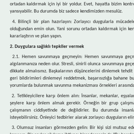
ortadan kaldırmak için iyi bir yoldur. Evet, hayatta bizim kon
yansıyabilir. Bu durumda biz sadece kendimizden mesulüz.
4. Bilinçli bir plan hazırlayın: Zorlayıcı duygularla mücade
olduğundan emin olun. Yani sorunu ortadan kaldırmak için kend
kararlaştırın ve plan yapın.
2. Duygulara sağlıklı tepkiler vermek
2.1. Hemen savunmaya geçmeyin: Hemen savunmaya geçmek 
algılanmanıza neden olur. Stresli, sinirli olunca savunmaya geçeb
dikkate almalısınız. Başkalarının düşüncelerini dinlemek tehdi
geri bildirimleri dinlemeyi reddetmek, başarısızlığa bahane b
yorumlarda bulunmak savunma mekanizması örnekleri arasında
2. Tetikleyicilere karşı önlem alın: İnsanlar, mekanlar, eşyala
şeylere karşı önlem almak gerekir. Örneğin bir grup çalışmas
çalışmanın ciddiyetinde de değildirler. Bu durumda insanl
isteyebilirsiniz. Önleyici tedbirler alarak zorlayıcı duyguları
3. Olumsuz insanları görmezden gelin: Bir kişi sizi mutsuz edece