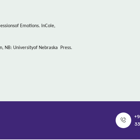
essionsof Emotions. InCole,
n, NB: Universityof Nebraska Press.
+9
33