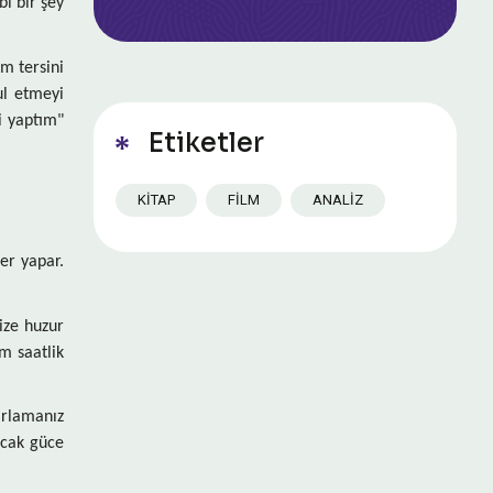
bi bir şey
am tersini
ul etmeyi
i yaptım"
Etiketler
KITAP
FILM
ANALIZ
er yapar.
Size huzur
m saatlik
arlamanız
acak güce