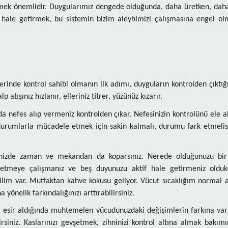
tmek önemlidir. Duygularımız dengede olduğunda, daha üretken, daha
ı hale getirmek, bu sistemin bizim aleyhimizi çalışmasına engel ol
erinde kontrol sahibi olmanın ilk adımı, duyguların kontrolden çıktığ
atışınız hızlanır, elleriniz titrer, yüzünüz kızarır.
nda nefes alıp vermeniz kontrolden çıkar. Nefesinizin kontrolünü ele a
u durumlarla mücadele etmek için sakin kalmalı, durumu fark etmelisi
inizde zaman ve mekandan da koparsınız. Nerede olduğunuzu bir 
k etmeye çalışmanız ve beş duyunuzu aktif hale getirmeniz oldu
kilim var. Mutfaktan kahve kokusu geliyor. Vücut sıcaklığım normal
önelik farkındalığınızı arttırabilirsiniz.
izi esir aldığında muhtemelen vücudunuzdaki değişimlerin farkına var
irsiniz. Kaslarınızı gevşetmek, zihninizi kontrol altına almak bakım