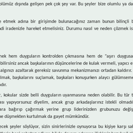
trolümüz dışında gelişen pek çok şey var. Bu şeyler bize olumlu ya d
le etmek adına bir girişimde bulunacağınız zaman bunun bilinçli b
i iradenizle hareket etmelisiniz. Durumu nasıl ve neden çözmek ist
hem duyguların kontrolden çıkmasına hem de "aşırı duygusal
ilirsiniz ancak başkalarının düşüncelerine de kulak vermeli, yapıcı el
t algınızı azaltarak gereksiz savunma mekanizmanızı ortadan kaldırır
ulmak, başkalarını suçlamak, başkaları konuşurken alaycı gülümseme
dır.
r, kokular sizde belli duyguların uyanmasına neden olabilir. Bu tür te
ı yapıyorsunuz diyelim, ancak grup arkadaşlarınız istekli olmadık
ara bağırıp çağırmak yerine grup liderinizden grubunuzu değiş
n eline düşmekten kurtulmak da gayet mümkündür.
k şeyler söylüyor, sizin sinirlerinizle oynuyorsa bu kişiye karşı sak