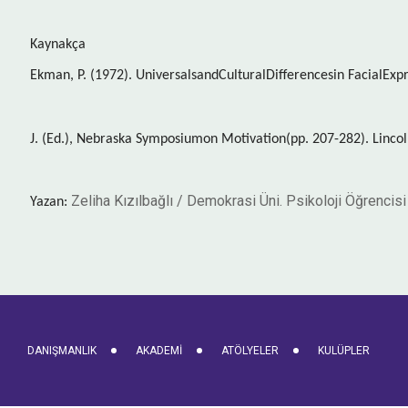
Kaynakça
Ekman, P. (1972). UniversalsandCulturalDifferencesin FacialExpr
J. (Ed.), Nebraska Symposiumon Motivation(pp. 207-282). Lincol
Zeliha Kızılbağlı / Demokrasi Üni. Psikoloji Öğrencisi
Yazan:
DANIŞMANLIK
AKADEMI
ATÖLYELER
KULÜPLER