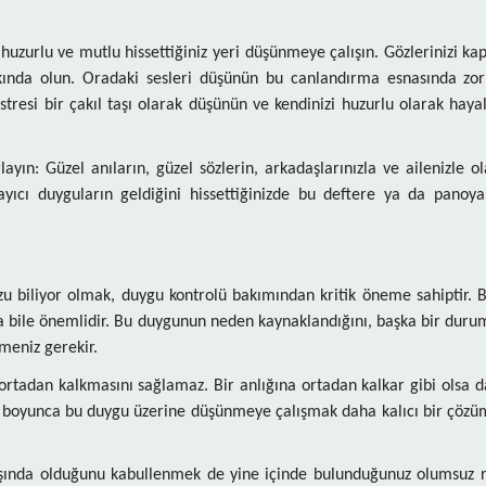
 huzurlu ve mutlu hissettiğiniz yeri düşünmeye çalışın. Gözlerinizi ka
rkında olun. Oradaki sesleri düşünün bu canlandırma esnasında zorl
esi bir çakıl taşı olarak düşünün ve kendinizi huzurlu olarak hayal 
yın: Güzel anıların, güzel sözlerin, arkadaşlarınızla ve ailenizle o
layıcı duyguların geldiğini hissettiğinizde bu deftere ya da panoy
zu biliyor olmak, duygu kontrolü bakımından kritik öneme sahiptir. B
olsa bile önemlidir. Bu duygunun neden kaynaklandığını, başka bir dur
tmeniz gerekir.
rtadan kalkmasını sağlamaz. Bir anlığına ortadan kalkar gibi olsa da
a boyunca bu duygu üzerine düşünmeye çalışmak daha kalıcı bir çözüm 
dışında olduğunu kabullenmek de yine içinde bulunduğunuz olumsuz r