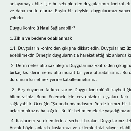
anlayamayız bile. İşte bu sebeplerden duygularımızı kontrol e
ve daha mutlu oluruz. Başka bir deyişle, duygularımızı yapıc
yoludur.
Duygu Kontrolü Nasıl Sağlanabilir?
1.
Zihin ve bedene odaklanmak
1.1. Duyguların kontrolden çıkışına dikkat edin: Duygularınız üz
edebilmektir. Örneğin duygularınızla hareket ettiğiniz anlarda kalp 
2. Derin nefes alıp sakinleşin: Duygularınız kontrolden çıktığı
birkaç kez derin nefes alıp müsait bir yere oturabilirsiniz. B
durumu inkâr etmek yerine kabullenmelisiniz.
3. Beş duyunun farkına varın: Duygu kontrolünü kaybettiğ
bilemezsiniz. Bunu önlemek için çevrenizdeki eşyaları far
sağlayabilir. Örneğin "Şu anda odamdayım. Yerde kırmızı bir 
uçlarım biraz daha soğuk." Bu tür betimlemelerle yaşadığınız ana y
4. Kaslarınızı ve eklemlerinizi serbest bırakın: Duygularınız s
Ancak böyle anlarda kaslarınızı ve eklemlerinizi sıkıyor olabil