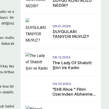
DUYGU KONTROLÜ
NEDİR?
patın ve o
ayıcı bir
ettiğiniz
09.01.2025
​​​​​​​DUYGULARI
TANIYOR MUYUZ?
lan mutlu
a bakarak
08.12.2024
The Lady Of Shalott
irkaç kez
Şiiri Ve Kadın
umu örtbas
04.10.2024
 kısa bir
"Stıll Alice " Filmi
olabilir.
Üzerinden Alzheimer
Hastalığının
İncelenmesi
uh halini