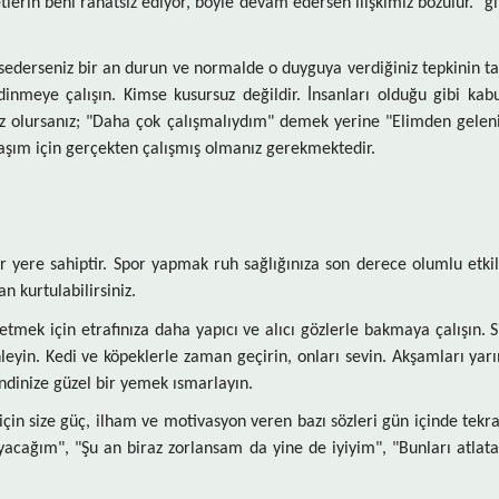
lerin beni rahatsız ediyor, böyle devam edersen ilişkimiz bozulur." gi
hissederseniz bir an durun ve normalde o duyguya verdiğiniz tepkinin t
inmeye çalışın. Kimse kusursuz değildir. İnsanları olduğu gibi kab
ısız olursanız; "Daha çok çalışmalıydım" demek yerine "Elimden gelen
laşım için gerçekten çalışmış olmanız gerekmektedir.
r yere sahiptir. Spor yapmak ruh sağlığınıza son derece olumlu etkil
 kurtulabilirsiniz.
r etmek için etrafınıza daha yapıcı ve alıcı gözlerle bakmaya çalışın. 
leyin. Kedi ve köpeklerle zaman geçirin, onları sevin. Akşamları yarı
endinize güzel bir yemek ısmarlayın.
 için size güç, ilham ve motivasyon veren bazı sözleri gün içinde tekr
yacağım", "Şu an biraz zorlansam da yine de iyiyim", "Bunları atlat