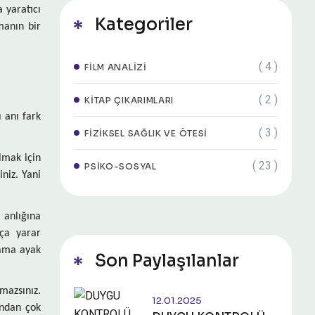
 yaratıcı
Kategoriler
manın bir
( 4 )
FILM ANALIZI
( 2 )
KITAP ÇIKARIMLARI
ı anı fark
( 3 )
FIZIKSEL SAĞLIK VE ÖTESI
lmak için
( 23 )
PSIKO-SOSYAL
niz. Yani
anlığına
kça yarar
 ama ayak
Son Paylaşılanlar
mazsınız.
12.01.2025
ından çok