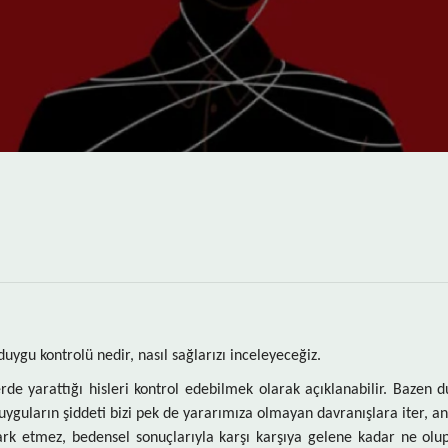
duygu kontrolü nedir, nasıl sağlarızı inceleyeceğiz.
de yarattığı hisleri kontrol edebilmek olarak açıklanabilir. Bazen d
Duyguların şiddeti bizi pek de yararımıza olmayan davranışlara iter, an
rk etmez, bedensel sonuçlarıyla karşı karşıya gelene kadar ne olup 