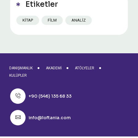
Etiketler
KITAP
FILM
ANALIZ
DANIŞMANLIK
AKADEMI
ATÖLYELER
KULÜPLER
+90 (546) 135 68 33
info@loftania.com