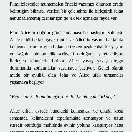
Filmi izleyenler muhtemelen
ö
nceki yaz
ı
m
ı
z
ı
okurken orada
belirtti
ğ
im bilimsel verileri bir
ç
ok sahne ile birle
ş
tirdi fakat
hen
ü
z izlememi
ş
olanlar i
ç
in de tek tek a
ç
makta fayda var.
Film Alice
’
in do
ğ
um g
ü
n
ü
kutlamas
ı
ile ba
ş
l
ı
yor. Sahnede
Alice dahil herkes gayet mutlu ve Alice
’
in ya
ş
am
ı
hakk
ı
nda
konu
ş
malar onun genel olarak stresten uzak rahat bir ya
ş
am
ve sa
ğ
l
ı
kl
ı
bir annelik ser
ü
veni oldu
ğ
una i
ş
aret ediyor.
İ
lerleyen sahnelerle birlikte Alice yava
ş
yava
ş
duygu
durumunda zorlanmalar ya
ş
amaya ba
ş
l
ı
yor. Genel olarak
mutlu bir evlili
ğ
i olan John ve Alice ufak tart
ış
malar
ya
ş
amaya ba
ş
l
ı
yor.
"Ben kimim? Bunu bilmiyorum. Bu benim i
ç
in korkun
ç
."
Alice erken evrede paneldeki konu
ş
mas
ı
ve
çı
kt
ığı
ko
ş
u
esnas
ı
nda kelimelerini toparlamakta zorlan
ı
yor ve uzun
s
ü
redir oturdu
ğ
u muhitinde evinin yolunu kar
ış
t
ı
r
ı
yor hatta