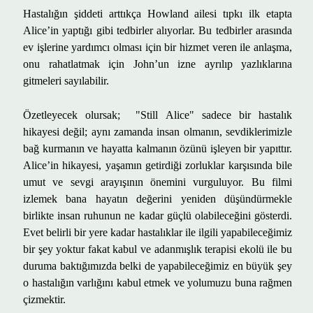
Hastal
ığı
n
ş
iddeti artt
ı
k
ç
a Howland ailesi t
ı
pk
ı
ilk etapta
Alice
’
in yapt
ığı
gibi tedbirler al
ı
yorlar. Bu tedbirler aras
ı
nda
ev i
ş
lerine yard
ı
mc
ı
olmas
ı
i
ç
in bir hizmet veren ile anla
ş
ma,
onu rahatlatmak i
ç
in John
’
un izne ayr
ı
l
ı
p yazl
ı
klar
ı
na
gitmeleri say
ı
labilir.
Özetleyecek olursak; "Still Alice" sadece bir hastal
ı
k
hikayesi de
ğ
il; ayn
ı
zamanda insan olman
ı
n, sevdiklerimizle
ba
ğ
kurman
ı
n ve hayatta kalman
ı
n
ö
z
ü
n
ü
i
ş
leyen bir yap
ı
tt
ı
r.
Alice
’
in hikayesi, ya
ş
am
ı
n getirdi
ğ
i zorluklar kar
şı
s
ı
nda bile
umut ve sevgi aray
ışı
n
ı
n
ö
nemini vurguluyor. Bu filmi
izlemek bana hayat
ı
n de
ğ
erini yeniden d
üşü
nd
ü
rmekle
birlikte insan ruhunun ne kadar g
üç
l
ü
olabilece
ğ
ini g
ö
sterdi.
Evet belirli bir yere kadar hastal
ı
klar ile ilgili yapabilece
ğ
imiz
bir
ş
ey yoktur fakat kabul ve adanm
ış
l
ı
k terapisi ekol
ü
ile bu
duruma bakt
ığı
m
ı
zda belki de yapabilece
ğ
imiz en b
ü
y
ü
k
ş
ey
o hastal
ığı
n varl
ığı
n
ı
kabul etmek ve yolumuzu buna ra
ğ
men
ç
izmektir.