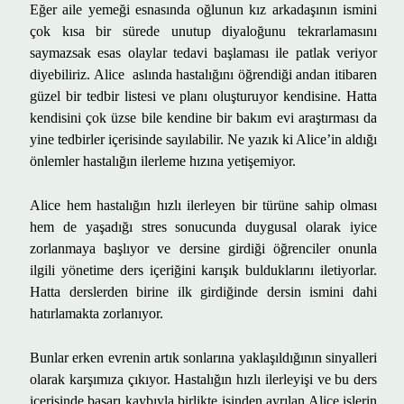
E
ğ
er aile yeme
ğ
i esnas
ı
nda o
ğ
lunun k
ı
z arkada
şı
n
ı
n ismini
ç
ok k
ı
sa bir s
ü
rede unutup diyalo
ğ
unu tekrarlamas
ı
n
ı
saymazsak esas olaylar tedavi ba
ş
lamas
ı
ile patlak veriyor
diyebiliriz. Alice asl
ı
nda hastal
ığı
n
ı öğ
rendi
ğ
i andan itibaren
g
ü
zel bir tedbir listesi ve plan
ı
olu
ş
turuyor kendisine. Hatta
kendisini
ç
ok
ü
zse bile kendine bir bak
ı
m evi ara
ş
t
ı
rmas
ı
da
yine tedbirler i
ç
erisinde say
ı
labilir. Ne yaz
ı
k ki Alice
’
in ald
ığı
ö
nlemler hastal
ığı
n ilerleme h
ı
z
ı
na yeti
ş
emiyor.
Alice hem hastal
ığı
n h
ı
zl
ı
ilerleyen bir t
ü
r
ü
ne sahip olmas
ı
hem de ya
ş
ad
ığı
stres sonucunda duygusal olarak iyice
zorlanmaya ba
ş
l
ı
yor ve dersine girdi
ğ
i
öğ
renciler onunla
ilgili y
ö
netime ders i
ç
eri
ğ
ini kar
ışı
k bulduklar
ı
n
ı
iletiyorlar.
Hatta derslerden birine ilk girdi
ğ
inde dersin ismini dahi
hat
ı
rlamakta zorlan
ı
yor.
Bunlar erken evrenin art
ı
k sonlar
ı
na yakla
şı
ld
ığı
n
ı
n sinyalleri
olarak kar
şı
m
ı
za
çı
k
ı
yor. Hastal
ığı
n h
ı
zl
ı
ilerleyi
ş
i ve bu ders
i
ç
erisinde ba
ş
ar
ı
kayb
ı
yla birlikte i
ş
inden ayr
ı
lan Alice i
ş
lerin