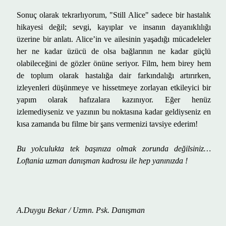
Sonu
ç
olarak tekrarl
ı
yorum, "Still Alice" sadece bir hastal
ı
k
hikayesi de
ğ
il; sevgi, kay
ı
plar ve insan
ı
n dayan
ı
kl
ı
l
ığı
ü
zerine bir anlat
ı
. Alice
’
in ve ailesinin ya
ş
ad
ığı
m
ü
cadeleler
her ne kadar
ü
z
ü
c
ü
de olsa ba
ğ
lar
ı
n
ı
n ne kadar g
üç
l
ü
olabilece
ğ
ini de g
ö
zler
ö
n
ü
ne seriyor. Film, hem birey hem
de toplum olarak hastal
ığ
a dair fark
ı
ndal
ığı
art
ı
r
ı
rken,
izleyenleri d
üşü
nmeye ve hissetmeye zorlayan etkileyici bir
yap
ı
m olarak haf
ı
zalara kaz
ı
n
ı
yor. E
ğ
er hen
ü
z
izlemediyseniz ve yaz
ı
n
ı
n bu noktas
ı
na kadar geldiyseniz en
k
ı
sa zamanda bu filme bir
ş
ans vermenizi tavsiye ederim!
Bu yolculukta tek ba
şı
n
ı
za olmak zorunda de
ğ
ilsiniz
…
Loftania uzman dan
ış
man kadrosu ile hep yan
ı
n
ı
zda !
A.Duygu Bekar / Uzmn. Psk. Danışman