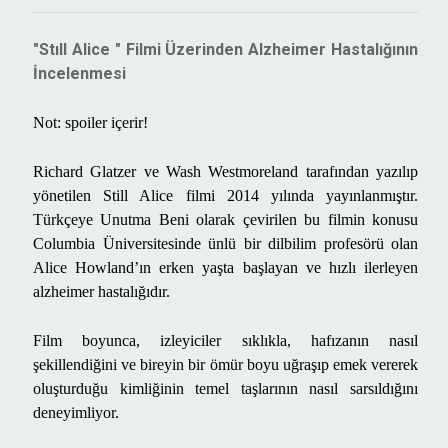
"Stıll Alice " Filmi Üzerinden Alzheimer Hastalığının
İncelenmesi
Not: spoiler i
ç
erir!
Richard Glatzer ve Wash Westmoreland
taraf
ı
ndan yaz
ı
l
ı
p
y
ö
netilen Still Alice filmi 2014 y
ı
l
ı
nda yay
ı
nlanm
ış
t
ı
r.
T
ü
rk
ç
eye Unutma Beni olarak
ç
evirilen bu filmin konusu
Columbia
Ü
niversitesinde
ü
nl
ü
bir dilbilim profes
ö
r
ü
olan
Alice Howland
’ı
n erken ya
ş
ta ba
ş
layan ve h
ı
zl
ı
ilerleyen
alzheimer hastal
ığı
d
ı
r.
Film boyunca, izleyiciler s
ı
kl
ı
kla, haf
ı
zan
ı
n nas
ı
l
ş
ekillendi
ğ
ini ve bireyin bir
ö
m
ü
r boyu u
ğ
ra
şı
p emek vererek
olu
ş
turdu
ğ
u kimli
ğ
inin temel ta
ş
lar
ı
n
ı
n nas
ı
l sars
ı
ld
ığı
n
ı
deneyimliyor.