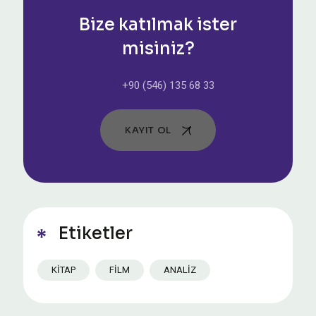
Bize katılmak ister
misiniz?
+90 (546) 135 68 33
KAYIT OL
Etiketler
KITAP
FILM
ANALIZ