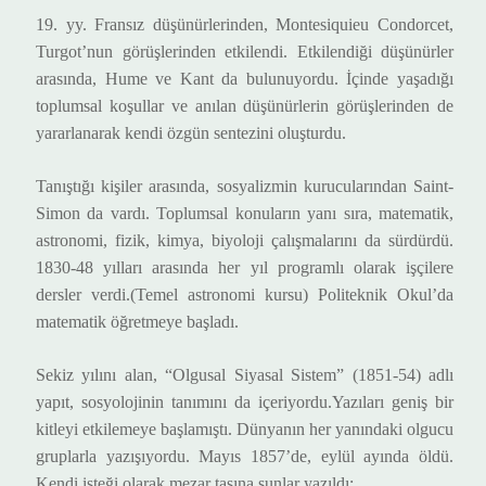
19. yy. Fransız düşünürlerinden, Montesiquieu Condorcet,
Turgot’nun görüşlerinden etkilendi. Etkilendiği düşünürler
arasında, Hume ve Kant da bulunuyordu. İçinde yaşadığı
toplumsal koşullar ve anılan düşünürlerin görüşlerinden de
yararlanarak kendi özgün sentezini oluşturdu.
Tanıştığı kişiler arasında, sosyalizmin kurucularından Saint-
Simon da vardı. Toplumsal konuların yanı sıra, matematik,
astronomi, fizik, kimya, biyoloji çalışmalarını da sürdürdü.
1830-48 yılları arasında her yıl programlı olarak işçilere
dersler verdi.(Temel astronomi kursu) Politeknik Okul’da
matematik öğretmeye başladı.
Sekiz yılını alan, “Olgusal Siyasal Sistem” (1851-54) adlı
yapıt, sosyolojinin tanımını da içeriyordu.Yazıları geniş bir
kitleyi etkilemeye başlamıştı. Dünyanın her yanındaki olgucu
gruplarla yazışıyordu.
Mayıs 1857’de, eylül ayında öldü.
Kendi isteği olarak mezar taşına şunlar yazıldı: