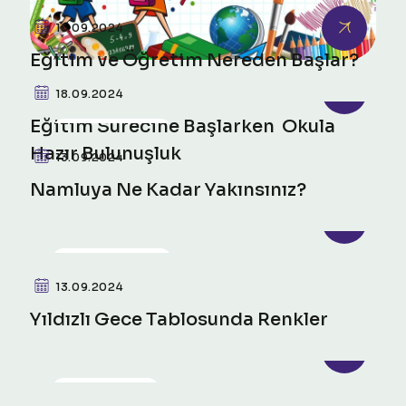
PSIKO-SOSYAL
16.09.2024
Eğitim ve Öğretim Nereden Başlar?
18.09.2024
Eğitim Sürecine Başlarken Okula
PSIKO-SOSYAL
Hazır Bulunuşluk
13.09.2024
Namluya Ne Kadar Yakınsınız?
PSIKO-SOSYAL
13.09.2024
Yıldızlı Gece Tablosunda Renkler
FILM ANALIZI