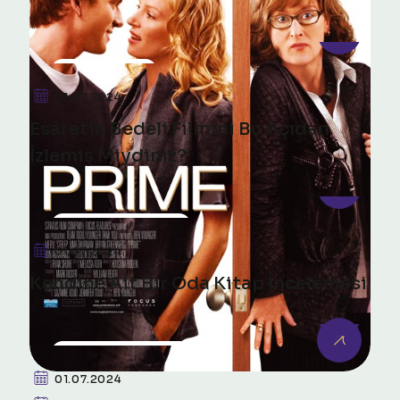
FILM ANALIZI
01.07.2024
Esaretin Bedeli Filmini Bu Açıdan
İzlemiş Miydiniz?
KITAP ÇIKARIMLARI
01.07.2024
Kendine Ait Bir Oda Kitap İncelemesi
KITAP ÇIKARIMLARI
01.07.2024