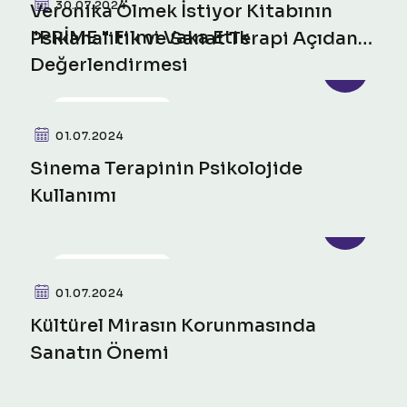
30.07.2024
Veronika Ölmek İstiyor Kitabının
"PRİME " Filmi Vaka Etik
Psikanalitik ve Sanat Terapi Açıdan
Değerlendirmesi
İncelenmesi
PSIKO-SOSYAL
01.07.2024
Sinema Terapinin Psikolojide
Kullanımı
PSIKO-SOSYAL
01.07.2024
Kültürel Mirasın Korunmasında
Sanatın Önemi